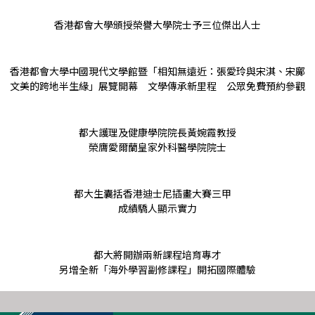
香港都會大學頒授榮譽大學院士予三位傑出人士
香港都會大學中國現代文學館暨「相知無遠近：張愛玲與宋淇、宋鄺
文美的跨地半生緣」展覽開幕 文學傳承新里程 公眾免費預約參觀
都大護理及健康學院院長黃婉霞教授
榮膺愛爾蘭皇家外科醫學院院士
都大生囊括香港迪士尼插畫大賽三甲
成績驕人顯示實力
都大將開辦兩新課程培育專才
另增全新「海外學習副修課程」開拓國際體驗