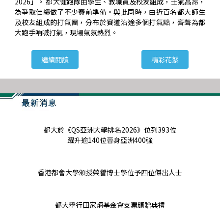
2026」。 都大健跑隊由學生、教職員及校友組成，士氣高昂，
為爭取佳績做了不少賽前準備。與此同時，由近百名都大師生
及校友組成的打氣團，分布於賽道沿途多個打氣點，齊聲為都
大跑手吶喊打氣，現場氣氛熱烈。
繼續閱讀
精彩花絮
都大於《QS亞洲大學排名2026》位列393位
躍升逾140位晉身亞洲400強
香港都會大學頒授榮譽博士學位予四位傑出人士
都大舉行田家炳基金會支票頒贈典禮