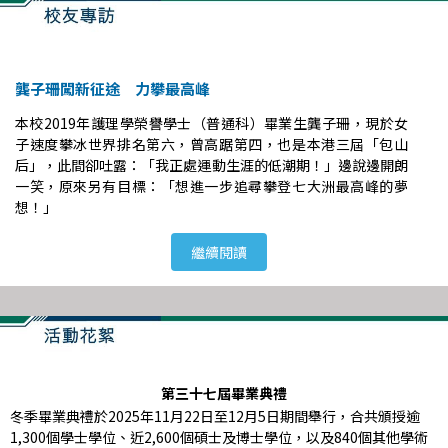
龔子珊闖新征途 力攀最高峰
本校2019年護理學榮譽學士（普通科）畢業生龔子珊，現於女
子速度攀冰世界排名第六，曾高踞第四，也是本港三屆「包山
后」，此間卻吐露：「我正處運動生涯的低潮期！」邊說邊開朗
一笑，原來另有目標：「想進一步追尋攀登七大洲最高峰的夢
想！」
繼續閱讀
第三十七屆畢業典禮
冬季畢業典禮於2025年11月22日至12月5日期間舉行，合共頒授逾
1,300個學士學位、近2,600個碩士及博士學位，以及840個其他學術